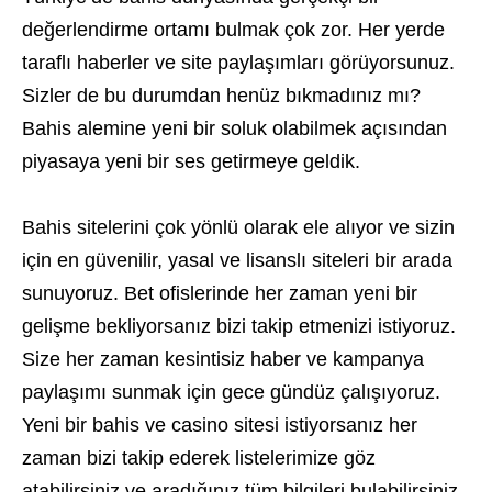
değerlendirme ortamı bulmak çok zor. Her yerde
taraflı haberler ve site paylaşımları görüyorsunuz.
Sizler de bu durumdan henüz bıkmadınız mı?
Bahis alemine yeni bir soluk olabilmek açısından
piyasaya yeni bir ses getirmeye geldik.
Bahis sitelerini çok yönlü olarak ele alıyor ve sizin
için en güvenilir, yasal ve lisanslı siteleri bir arada
sunuyoruz. Bet ofislerinde her zaman yeni bir
gelişme bekliyorsanız bizi takip etmenizi istiyoruz.
Size her zaman kesintisiz haber ve kampanya
paylaşımı sunmak için gece gündüz çalışıyoruz.
Yeni bir bahis ve casino sitesi istiyorsanız her
zaman bizi takip ederek listelerimize göz
atabilirsiniz ve aradığınız tüm bilgileri bulabilirsiniz.