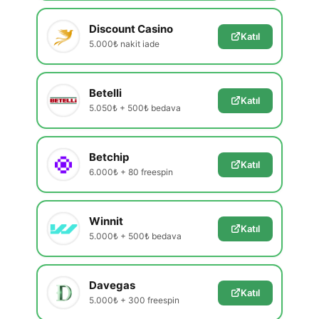
Discount Casino
Katıl
5.000₺ nakit iade
Betelli
Katıl
5.050₺ + 500₺ bedava
Betchip
Katıl
6.000₺ + 80 freespin
Winnit
Katıl
5.000₺ + 500₺ bedava
Davegas
Katıl
5.000₺ + 300 freespin