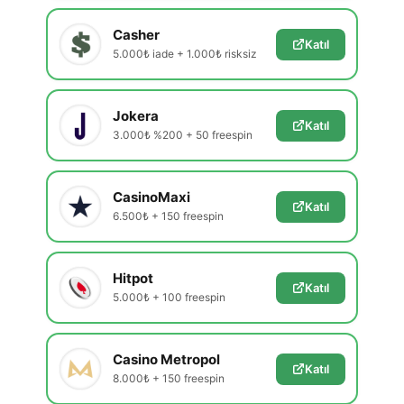
Casher
Katıl
5.000₺ iade + 1.000₺ risksiz
Jokera
Katıl
3.000₺ %200 + 50 freespin
CasinoMaxi
Katıl
6.500₺ + 150 freespin
Hitpot
Katıl
5.000₺ + 100 freespin
Casino Metropol
Katıl
8.000₺ + 150 freespin