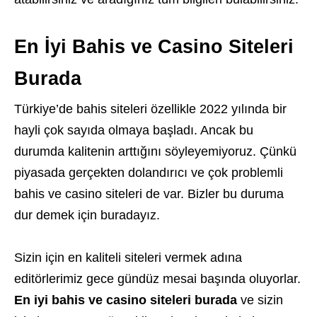
En İyi Bahis ve Casino Siteleri
Burada
Türkiye’de bahis siteleri özellikle 2022 yılında bir
hayli çok sayıda olmaya başladı. Ancak bu
durumda kalitenin arttığını söyleyemiyoruz. Çünkü
piyasada gerçekten dolandırıcı ve çok problemli
bahis ve casino siteleri de var. Bizler bu duruma
dur demek için buradayız.
Sizin için en kaliteli siteleri vermek adına
editörlerimiz gece gündüz mesai başında oluyorlar.
En iyi bahis ve casino siteleri burada
ve sizin