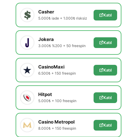
Casher
Katıl
5.000₺ iade + 1.000₺ risksiz
Jokera
Katıl
3.000₺ %200 + 50 freespin
CasinoMaxi
Katıl
6.500₺ + 150 freespin
Hitpot
Katıl
5.000₺ + 100 freespin
Casino Metropol
Katıl
8.000₺ + 150 freespin