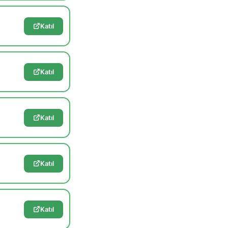
Katıl
Katıl
Katıl
Katıl
Katıl