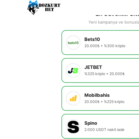
En Güvenilir Sit
Yeni kampanya ve bonuslar
Bets10
20.000₺ + %300 kripto
JETBET
%325 kripto + 20.000₺
Mobilbahis
20.000₺ + %225 kripto
Spino
2.000 USDT nakit iade