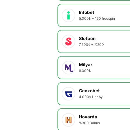
Intobet
5.000₺ + 150 freespin
Slotbon
7.500₺ + %200
Milyar
8.000₺
Genzobet
4.000₺ Her Ay
Hovarda
%300 Bonus