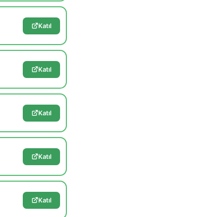
Katıl
Katıl
Katıl
Katıl
Katıl