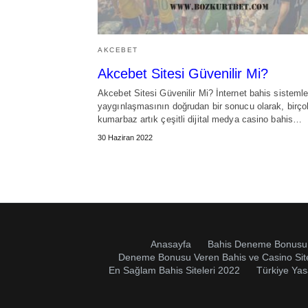
AKCEBET
Akcebet Sitesi Güvenilir Mi?
Akcebet Sitesi Güvenilir Mi? İnternet bahis sistemle
yaygınlaşmasının doğrudan bir sonucu olarak, birço
kumarbaz artık çeşitli dijital medya casino bahis…
30 Haziran 2022
Anasayfa
Bahis Deneme Bonusu
Deneme Bonusu Veren Bahis ve Casino Site
En Sağlam Bahis Siteleri 2022
Türkiye Yasa