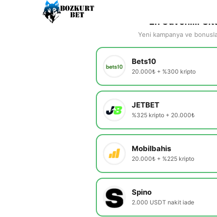
En Güvenilir Sit
Yeni kampanya ve bonuslar
Bets10
20.000₺ + %300 kripto
JETBET
%325 kripto + 20.000₺
Mobilbahis
20.000₺ + %225 kripto
Spino
2.000 USDT nakit iade