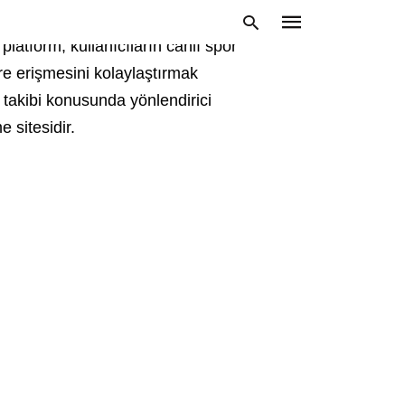
platform, kullanıcıların canlı spor
lere erişmesini kolaylaştırmak
 takibi konusunda yönlendirici
e sitesidir.
Type
your
search
query
and
hit
enter: