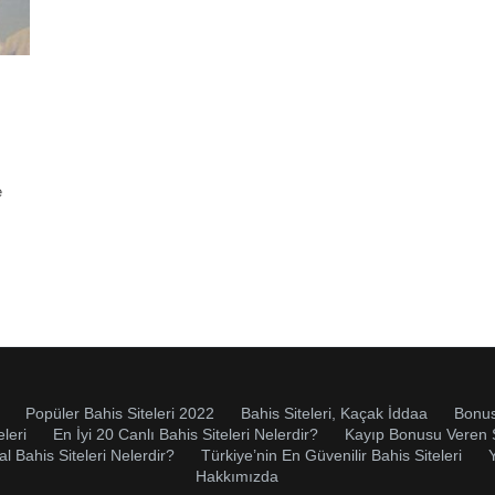
e
Popüler Bahis Siteleri 2022
Bahis Siteleri, Kaçak İddaa
Bonus
leri
En İyi 20 Canlı Bahis Siteleri Nelerdir?
Kayıp Bonusu Veren Si
l Bahis Siteleri Nelerdir?
Türkiye’nin En Güvenilir Bahis Siteleri
Y
Hakkımızda