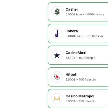
Casher
5.000₺ iade + 1.000₺ risksiz
Jokera
3.000₺ %200 + 50 freespin
CasinoMaxi
6.500₺ + 150 freespin
Hitpot
5.000₺ + 100 freespin
Casino Metropol
8.000₺ + 150 freespin