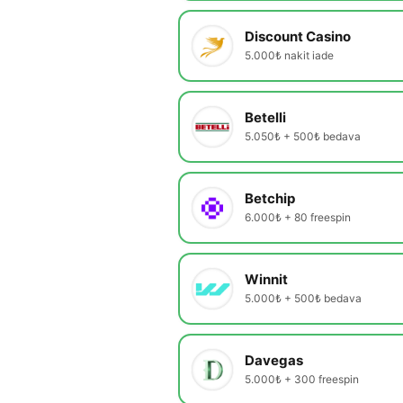
Discount Casino
5.000₺ nakit iade
Betelli
5.050₺ + 500₺ bedava
Betchip
6.000₺ + 80 freespin
Winnit
5.000₺ + 500₺ bedava
Davegas
5.000₺ + 300 freespin