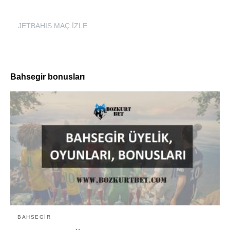
JETBAHIS MAÇ İZLE
Bahsegir bonusları
BAHSEGIR