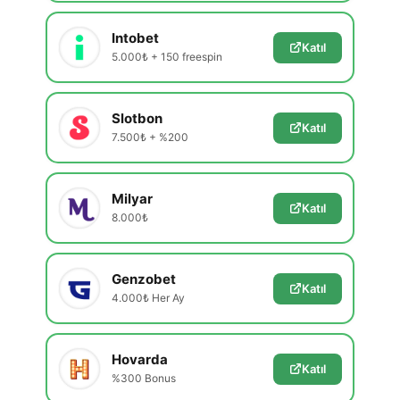
Intobet
Katıl
5.000₺ + 150 freespin
Slotbon
Katıl
7.500₺ + %200
Milyar
Katıl
8.000₺
Genzobet
Katıl
4.000₺ Her Ay
Hovarda
Katıl
%300 Bonus