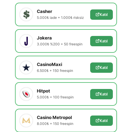
Casher
Katıl
5.000₺ iade + 1.000₺ risksiz
Jokera
Katıl
3.000₺ %200 + 50 freespin
CasinoMaxi
Katıl
6.500₺ + 150 freespin
Hitpot
Katıl
5.000₺ + 100 freespin
Casino Metropol
Katıl
8.000₺ + 150 freespin