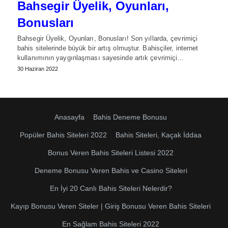
Bahsegir Üyelik, Oyunları,
Bonusları
Bahsegir Üyelik, Oyunları, Bonusları! Son yıllarda, çevrimiçi
bahis sitelerinde büyük bir artış olmuştur. Bahisçiler, internet
kullanımının yaygınlaşması sayesinde artık çevrimiçi…
30 Haziran 2022
Anasayfa
Bahis Deneme Bonusu
Popüler Bahis Siteleri 2022
Bahis Siteleri, Kaçak İddaa
Bonus Veren Bahis Siteleri Listesi 2022
Deneme Bonusu Veren Bahis ve Casino Siteleri
En İyi 20 Canlı Bahis Siteleri Nelerdir?
Kayıp Bonusu Veren Siteler | Giriş Bonusu Veren Bahis Siteleri
En Sağlam Bahis Siteleri 2022