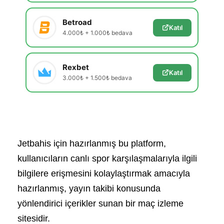
Betroad
Katıl
4.000₺ + 1.000₺ bedava
Rexbet
Katıl
3.000₺ + 1.500₺ bedava
Jetbahis için hazırlanmış bu platform,
kullanıcıların canlı spor karşılaşmalarıyla ilgili
bilgilere erişmesini kolaylaştırmak amacıyla
hazırlanmış, yayın takibi konusunda
yönlendirici içerikler sunan bir maç izleme
sitesidir.