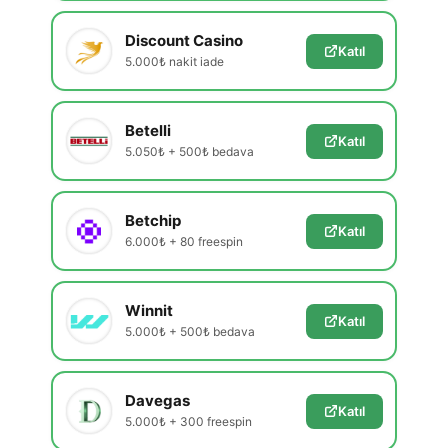
Discount Casino
Katıl
5.000₺ nakit iade
Betelli
Katıl
5.050₺ + 500₺ bedava
Betchip
Katıl
6.000₺ + 80 freespin
Winnit
Katıl
5.000₺ + 500₺ bedava
Davegas
Katıl
5.000₺ + 300 freespin