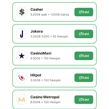
Casher
Katıl
5.000₺ iade + 1.000₺ risksiz
Jokera
Katıl
3.000₺ %200 + 50 freespin
CasinoMaxi
Katıl
6.500₺ + 150 freespin
Hitpot
Katıl
5.000₺ + 100 freespin
Casino Metropol
Katıl
8.000₺ + 150 freespin