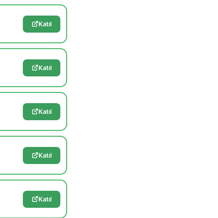
Katıl
Katıl
Katıl
Katıl
Katıl