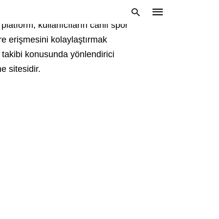
platform, kullanıcıların canlı spor
lere erişmesini kolaylaştırmak
 takibi konusunda yönlendirici
e sitesidir.
Type
your
search
query
and
hit
enter: