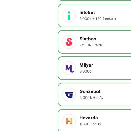
Intobet
5.000₺ + 150 freespin
Slotbon
7.500₺ + %200
Milyar
8.000₺
Genzobet
4.000₺ Her Ay
Hovarda
%300 Bonus