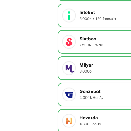
Intobet
5.000₺ + 150 freespin
Slotbon
7.500₺ + %200
Milyar
8.000₺
Genzobet
4.000₺ Her Ay
Hovarda
%300 Bonus