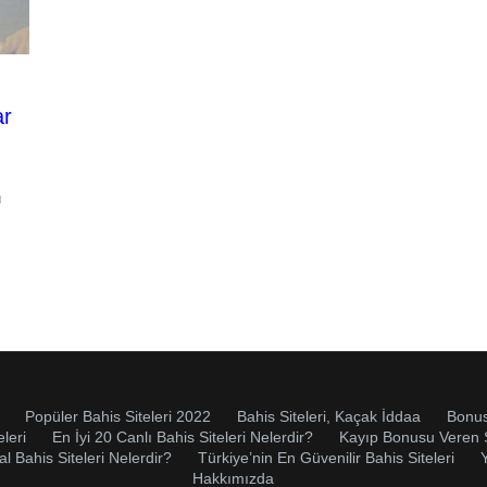
ar
u
Popüler Bahis Siteleri 2022
Bahis Siteleri, Kaçak İddaa
Bonus
leri
En İyi 20 Canlı Bahis Siteleri Nelerdir?
Kayıp Bonusu Veren Si
l Bahis Siteleri Nelerdir?
Türkiye’nin En Güvenilir Bahis Siteleri
Y
Hakkımızda