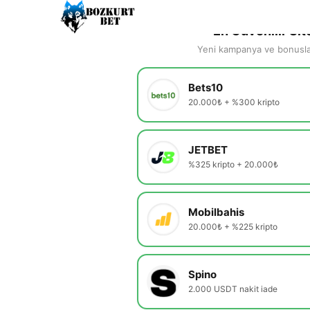
En Güvenilir Sit
Yeni kampanya ve bonuslar
Bets10
20.000₺ + %300 kripto
JETBET
%325 kripto + 20.000₺
Mobilbahis
20.000₺ + %225 kripto
Spino
2.000 USDT nakit iade