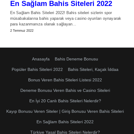
En Sağlam Bahis Siteleri 2022
En Sağlam Bahis Siteleri 2022! Bahis siteleri sizlerin spor
müsabakalarına bahis yaparak veya casino oyunları oynayarak
para kazanmanıza olanak sağlayan…
2 Temmuz 2022
Anasayfa
Bahis Deneme Bonusu
Popüler Bahis Siteleri 2022
Bahis Siteleri, Kaçak İddaa
Bonus Veren Bahis Siteleri Listesi 2022
Deneme Bonusu Veren Bahis ve Casino Siteleri
En İyi 20 Canlı Bahis Siteleri Nelerdir?
Kayıp Bonusu Veren Siteler | Giriş Bonusu Veren Bahis Siteleri
En Sağlam Bahis Siteleri 2022
Türkiye Yasal Bahis Siteleri Nelerdir?