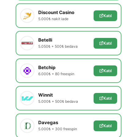
Discount Casino
Katıl
5.000₺ nakit iade
Betelli
Katıl
5.050₺ + 500₺ bedava
Betchip
Katıl
6.000₺ + 80 freespin
Winnit
Katıl
5.000₺ + 500₺ bedava
Davegas
Katıl
5.000₺ + 300 freespin