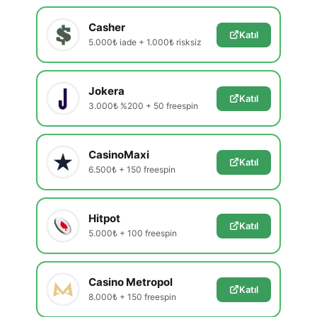
Casher
Katıl
5.000₺ iade + 1.000₺ risksiz
Jokera
Katıl
3.000₺ %200 + 50 freespin
CasinoMaxi
Katıl
6.500₺ + 150 freespin
Hitpot
Katıl
5.000₺ + 100 freespin
Casino Metropol
Katıl
8.000₺ + 150 freespin