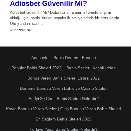
Adiosbet Güvenilir Mi?
Adiosbet Güvenilir Mi? Daha fazla insanın internete erişimi
olduğu için, bahis siteleri popülerlik seviyelerinde bir artış gördü.
Öte yandan, canlı…
30 Haziran 2022
Anasayfa
Bahis Deneme Bonusu
Popüler Bahis Siteleri 2022
Bahis Siteleri, Kaçak İddaa
Bonus Veren Bahis Siteleri Listesi 2022
Deneme Bonusu Veren Bahis ve Casino Siteleri
En İyi 20 Canlı Bahis Siteleri Nelerdir?
Kayıp Bonusu Veren Siteler | Giriş Bonusu Veren Bahis Siteleri
En Sağlam Bahis Siteleri 2022
Türkiye Yasal Bahis Siteleri Nelerdir?