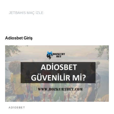
JETBAHIS MAÇ İZLE
Adiosbet Giriş
ADIOSBET