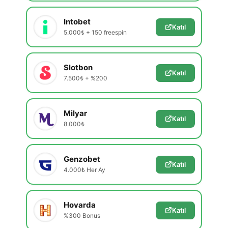
Intobet
Katıl
5.000₺ + 150 freespin
Slotbon
Katıl
7.500₺ + %200
Milyar
Katıl
8.000₺
Genzobet
Katıl
4.000₺ Her Ay
Hovarda
Katıl
%300 Bonus