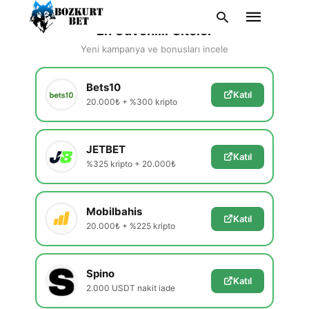
En Güvenilir Siteler
Yeni kampanya ve bonusları incele
Bets10
Katıl
20.000₺ + %300 kripto
Type
your
search
query
JETBET
and
Katıl
hit
%325 kripto + 20.000₺
enter:
Mobilbahis
Katıl
20.000₺ + %225 kripto
Spino
Katıl
2.000 USDT nakit iade