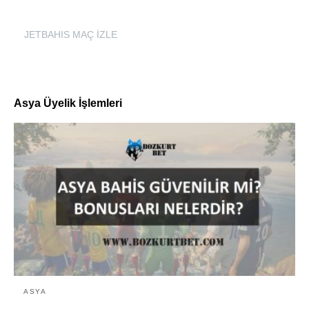
JETBAHIS MAÇ İZLE
Asya Üyelik İşlemleri
ASYA