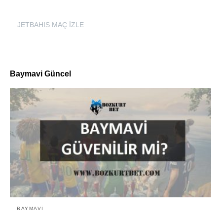
JETBAHIS MAÇ İZLE
Baymavi Güncel
BAYMAVI