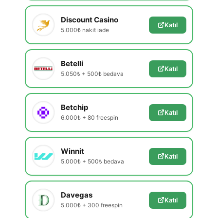
Discount Casino
Katıl
5.000₺ nakit iade
Betelli
Katıl
5.050₺ + 500₺ bedava
Betchip
Katıl
6.000₺ + 80 freespin
Winnit
Katıl
5.000₺ + 500₺ bedava
Davegas
Katıl
5.000₺ + 300 freespin