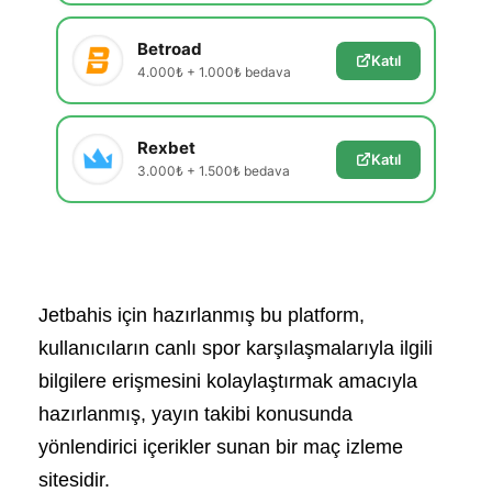
Betroad
Katıl
4.000₺ + 1.000₺ bedava
Rexbet
Katıl
3.000₺ + 1.500₺ bedava
Jetbahis için hazırlanmış bu platform,
kullanıcıların canlı spor karşılaşmalarıyla ilgili
bilgilere erişmesini kolaylaştırmak amacıyla
hazırlanmış, yayın takibi konusunda
yönlendirici içerikler sunan bir maç izleme
sitesidir.