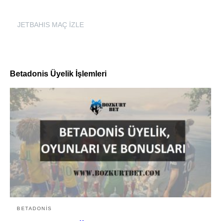
JETBAHIS MAÇ İZLE
Betadonis Üyelik İşlemleri
BETADONIS