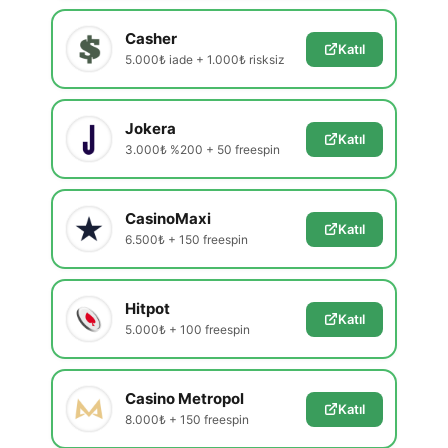
Casher
Katıl
5.000₺ iade + 1.000₺ risksiz
Jokera
Katıl
3.000₺ %200 + 50 freespin
CasinoMaxi
Katıl
6.500₺ + 150 freespin
Hitpot
Katıl
5.000₺ + 100 freespin
Casino Metropol
Katıl
8.000₺ + 150 freespin