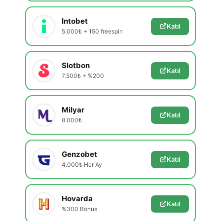
Intobet
Katıl
5.000₺ + 150 freespin
Slotbon
Katıl
7.500₺ + %200
Milyar
Katıl
8.000₺
Genzobet
Katıl
4.000₺ Her Ay
Hovarda
Katıl
%300 Bonus