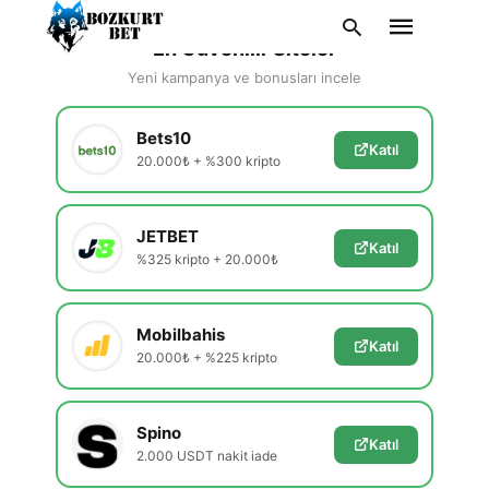
En Güvenilir Siteler
Yeni kampanya ve bonusları incele
Bets10
Katıl
20.000₺ + %300 kripto
Type
your
search
query
JETBET
and
Katıl
hit
%325 kripto + 20.000₺
enter:
Mobilbahis
Katıl
20.000₺ + %225 kripto
Spino
Katıl
2.000 USDT nakit iade