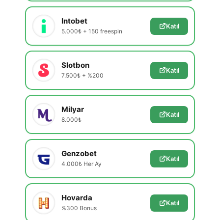
Intobet
Katıl
5.000₺ + 150 freespin
Slotbon
Katıl
7.500₺ + %200
Milyar
Katıl
8.000₺
Genzobet
Katıl
4.000₺ Her Ay
Hovarda
Katıl
%300 Bonus