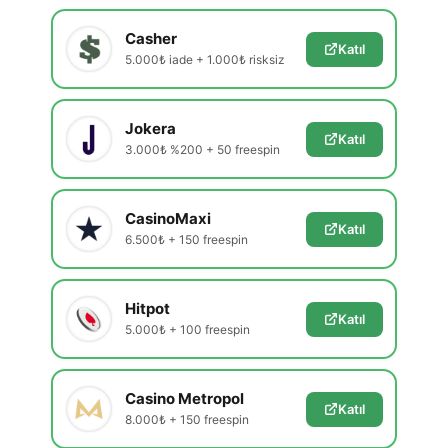
Casher
Katıl
5.000₺ iade + 1.000₺ risksiz
Jokera
Katıl
3.000₺ %200 + 50 freespin
CasinoMaxi
Katıl
6.500₺ + 150 freespin
Hitpot
Katıl
5.000₺ + 100 freespin
Casino Metropol
Katıl
8.000₺ + 150 freespin