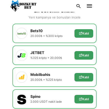
En Güvenilir Siteler
Yeni kampanya ve bonusları incele
Bets10
Katıl
20.000₺ + %300 kripto
Type
your
search
query
JETBET
and
Katıl
hit
%325 kripto + 20.000₺
enter:
Mobilbahis
Katıl
20.000₺ + %225 kripto
Spino
Katıl
2.000 USDT nakit iade