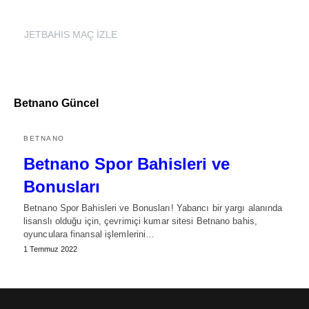
JETBAHIS MAÇ İZLE
Betnano Güncel
BETNANO
Betnano Spor Bahisleri ve
Bonusları
Betnano Spor Bahisleri ve Bonusları! Yabancı bir yargı alanında
lisanslı olduğu için, çevrimiçi kumar sitesi Betnano bahis,
oyunculara finansal işlemlerini…
1 Temmuz 2022