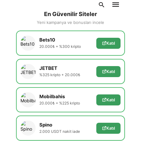
En Güvenilir Siteler
Yeni kampanya ve bonusları incele
Bets10
Katıl
20.000₺ + %300 kripto
Type
your
search
query
JETBET
and
Katıl
hit
%325 kripto + 20.000₺
enter:
Mobilbahis
Katıl
20.000₺ + %225 kripto
Spino
Katıl
2.000 USDT nakit iade