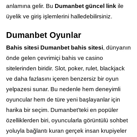
anlamına gelir. Bu
Dumanbet güncel link
ile
üyelik ve giriş işlemlerini halledebilirsiniz.
Dumanbet Oyunlar
Bahis sitesi Dumanbet bahis sitesi
, dünyanın
önde gelen çevrimiçi bahis ve casino
sitelerinden biridir. Slot, poker, rulet, blackjack
ve daha fazlasını içeren benzersiz bir oyun
yelpazesi sunar. Bu nedenle hem deneyimli
oyuncular hem de türe yeni başlayanlar için
harika bir seçim. Dumanbet’teki en popüler
özelliklerden biri, oyuncularla görüntülü sohbet
yoluyla bağlantı kuran gerçek insan krupiyeler