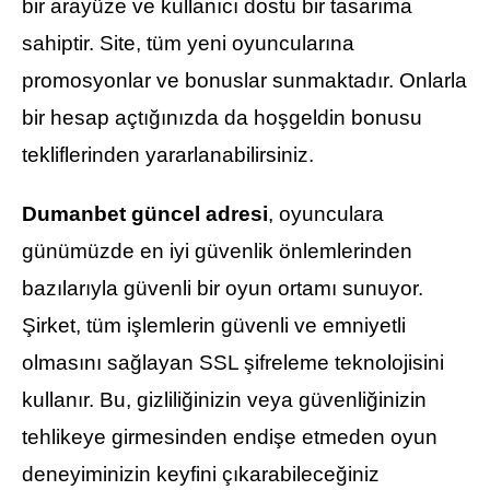
bir arayüze ve kullanıcı dostu bir tasarıma
sahiptir. Site, tüm yeni oyuncularına
promosyonlar ve bonuslar sunmaktadır. Onlarla
bir hesap açtığınızda da hoşgeldin bonusu
tekliflerinden yararlanabilirsiniz.
Dumanbet güncel adresi
, oyunculara
günümüzde en iyi güvenlik önlemlerinden
bazılarıyla güvenli bir oyun ortamı sunuyor.
Şirket, tüm işlemlerin güvenli ve emniyetli
olmasını sağlayan SSL şifreleme teknolojisini
kullanır. Bu, gizliliğinizin veya güvenliğinizin
tehlikeye girmesinden endişe etmeden oyun
deneyiminizin keyfini çıkarabileceğiniz