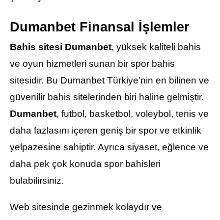
Dumanbet Finansal İşlemler
Bahis sitesi Dumanbet
, yüksek kaliteli bahis
ve oyun hizmetleri sunan bir spor bahis
sitesidir. Bu Dumanbet Türkiye’nin en bilinen ve
güvenilir bahis sitelerinden biri haline gelmiştir.
Dumanbet
, futbol, ​​​​basketbol, ​​​​voleybol, tenis ve
daha fazlasını içeren geniş bir spor ve etkinlik
yelpazesine sahiptir. Ayrıca siyaset, eğlence ve
daha pek çok konuda spor bahisleri
bulabilirsiniz.
Web sitesinde gezinmek kolaydır ve