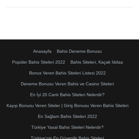
Anasayfa
Bahis Deneme Bonusu
Popüler Bahis Siteleri 2022
Bahis Siteleri, Kaçak İddaa
Bonus Veren Bahis Siteleri Listesi 2022
Deneme Bonusu Veren Bahis ve Casino Siteleri
En İyi 20 Canlı Bahis Siteleri Nelerdir?
Kayıp Bonusu Veren Siteler | Giriş Bonusu Veren Bahis Siteleri
En Sağlam Bahis Siteleri 2022
Türkiye Yasal Bahis Siteleri Nelerdir?
Türkiye’nin En Güvenilir Bahis Siteleri