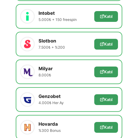
Intobet
Katıl
5.000₺ + 150 freespin
Slotbon
Katıl
7.500₺ + %200
Milyar
Katıl
8.000₺
Genzobet
Katıl
4.000₺ Her Ay
Hovarda
Katıl
%300 Bonus