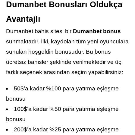
Dumanbet Bonusları Oldukça
Avantajlı
Dumanbet bahis sitesi bir
Dumanbet bonus
sunmaktadır. İlki, kaydolan tüm yeni oyunculara
sunulan hoşgeldin bonusudur. Bu bonus
ücretsiz bahisler şeklinde verilmektedir ve üç
farklı seçenek arasından seçim yapabilirsiniz:
50$’a kadar %100 para yatırma eşleşme
bonusu
100$’a kadar %50 para yatırma eşleşme
bonusu
200$’a kadar %25 para yatırma eşleşme