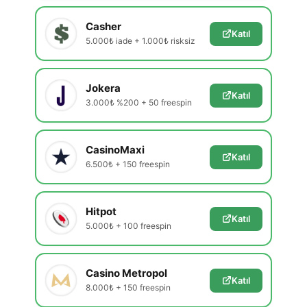
Casher
Katıl
5.000₺ iade + 1.000₺ risksiz
Jokera
Katıl
3.000₺ %200 + 50 freespin
CasinoMaxi
Katıl
6.500₺ + 150 freespin
Hitpot
Katıl
5.000₺ + 100 freespin
Casino Metropol
Katıl
8.000₺ + 150 freespin