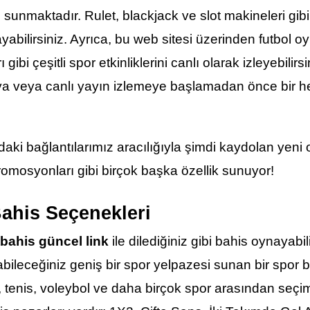
eri sunmaktadır. Rulet, blackjack ve slot makineleri gib
abilirsiniz. Ayrıca, bu web sitesi üzerinden futbol o
gibi çeşitli spor etkinliklerini canlı olarak izleyebilir
a veya canlı yayın izlemeye başlamadan önce bir he
daki bağlantılarımız aracılığıyla şimdi kaydolan yeni 
mosyonları gibi birçok başka özellik sunuyor!
ahis Seçenekleri
tbahis güncel link
ile dilediğiniz gibi bahis oynayabil
ileceğiniz geniş bir spor yelpazesi sunan bir spor ba
, ​​​​tenis, voleybol ve daha birçok spor arasından seçim