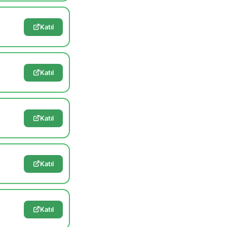
Katıl
Katıl
Katıl
Katıl
Katıl