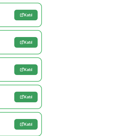
Katıl
Katıl
Katıl
Katıl
Katıl