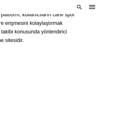
platform, kullanıcıların canlı spor
lere erişmesini kolaylaştırmak
 takibi konusunda yönlendirici
e sitesidir.
Type
your
search
query
and
hit
enter: