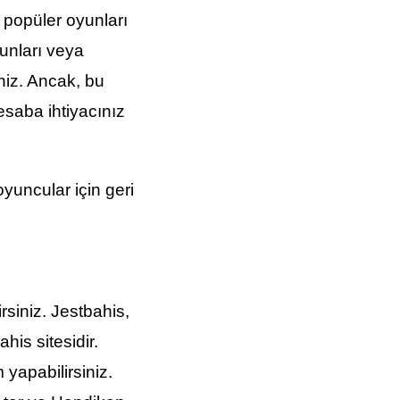
i popüler oyunları
yunları veya
siniz. Ancak, bu
saba ihtiyacınız
oyuncular için geri
irsiniz. Jestbahis,
his sitesidir.
 yapabilirsiniz.