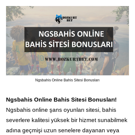
Ngsbahis Online Bahis Sitesi Bonusları
Ngsbahis Online Bahis Sitesi Bonusları!
Ngsbahis online şans oyunları sitesi, bahis
severlere kalitesi yüksek bir hizmet sunabilmek
adına geçmişi uzun senelere dayanan veya