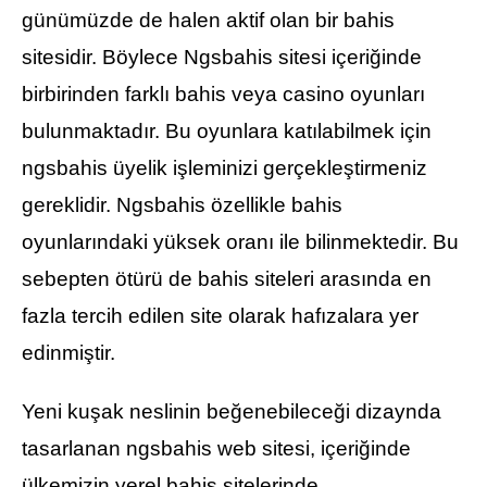
günümüzde de halen aktif olan bir bahis
sitesidir. Böylece Ngsbahis sitesi içeriğinde
birbirinden farklı bahis veya casino oyunları
bulunmaktadır. Bu oyunlara katılabilmek için
ngsbahis üyelik işleminizi gerçekleştirmeniz
gereklidir. Ngsbahis özellikle bahis
oyunlarındaki yüksek oranı ile bilinmektedir. Bu
sebepten ötürü de bahis siteleri arasında en
fazla tercih edilen site olarak hafızalara yer
edinmiştir.
Yeni kuşak neslinin beğenebileceği dizaynda
tasarlanan ngsbahis web sitesi, içeriğinde
ülkemizin yerel bahis sitelerinde