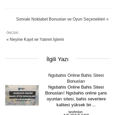
Sonraki
Noktabet Bonusları ve Oyun Seçenekleri »
ÖNCEKI
« Neyine Kayıt ve Yatırım İşlemi
İlgili Yazı
Ngsbahis Online Bahis Sitesi
Bonusları
Ngsbahis Online Bahis Sitesi
Bonusları! Ngsbahis online şans
oyunları sitesi, bahis severlere
kalitesi yüksek bir…
tarafından