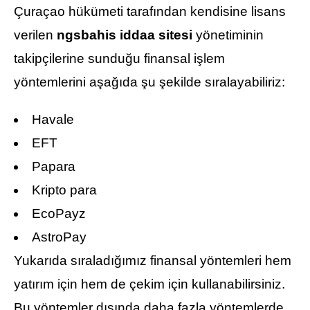
Çuraçao hükümeti tarafından kendisine lisans
verilen
ngsbahis
iddaa
sitesi
yönetiminin
takipçilerine sunduğu finansal işlem
yöntemlerini aşağıda şu şekilde sıralayabiliriz:
Havale
EFT
Papara
Kripto para
EcoPayz
AstroPay
Yukarıda sıraladığımız finansal yöntemleri hem
yatırım için hem de çekim için kullanabilirsiniz.
Bu yöntemler dışında daha fazla yöntemlerde