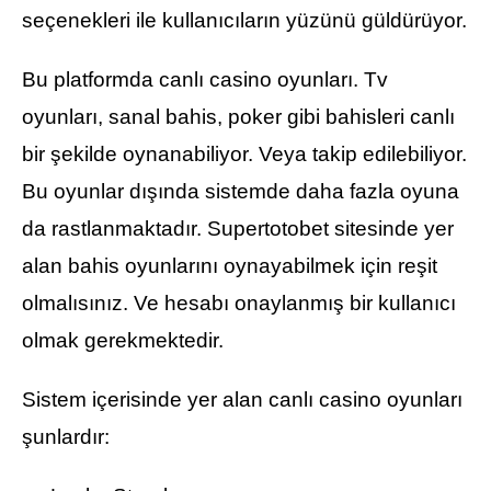
seçenekleri ile kullanıcıların yüzünü güldürüyor.
Bu platformda canlı casino oyunları. Tv
oyunları, sanal bahis, poker gibi bahisleri canlı
bir şekilde oynanabiliyor. Veya takip edilebiliyor.
Bu oyunlar dışında sistemde daha fazla oyuna
da rastlanmaktadır. Supertotobet sitesinde yer
alan bahis oyunlarını oynayabilmek için reşit
olmalısınız. Ve hesabı onaylanmış bir kullanıcı
olmak gerekmektedir.
Sistem içerisinde yer alan canlı casino oyunları
şunlardır: