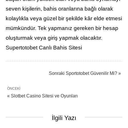
seven kişilerin, bahis oranlarına bağlı olarak
kolaylıkla veya güzel bir şekilde kâr elde etmesi
mümkündür. Tek yapmanız gereken bir hesap
oluşturmak veya giriş yapmak olacaktır.
Supertotobet Canlı Bahis Sitesi
Sonraki
Sportotobet Güvenilir Mi? »
ÖNCEKI
« Slotbet Casino Sitesi ve Oyunları
İlgili Yazı