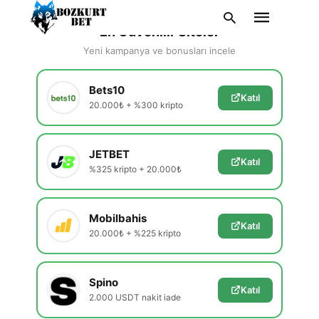
En Güvenilir Siteler
Yeni kampanya ve bonusları incele
Bets10
Katıl
20.000₺ + %300 kripto
Type
your
search
query
JETBET
and
Katıl
hit
%325 kripto + 20.000₺
enter:
Mobilbahis
Katıl
20.000₺ + %225 kripto
Spino
Katıl
2.000 USDT nakit iade