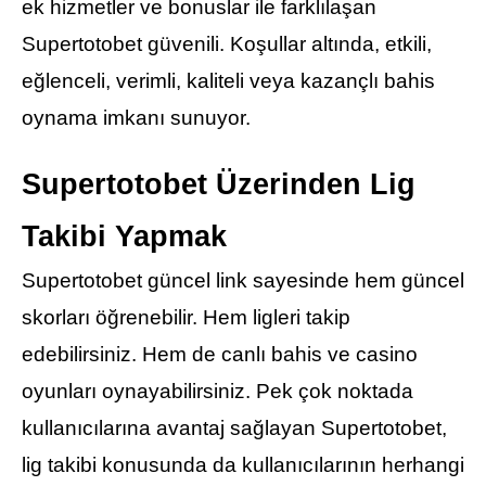
ek hizmetler ve bonuslar ile farklılaşan
Supertotobet güvenili. Koşullar altında, etkili,
eğlenceli, verimli, kaliteli veya kazançlı bahis
oynama imkanı sunuyor.
Supertotobet Üzerinden Lig
Takibi Yapmak
Supertotobet güncel link sayesinde hem güncel
skorları öğrenebilir. Hem ligleri takip
edebilirsiniz. Hem de canlı bahis ve casino
oyunları oynayabilirsiniz. Pek çok noktada
kullanıcılarına avantaj sağlayan Supertotobet,
lig takibi konusunda da kullanıcılarının herhangi