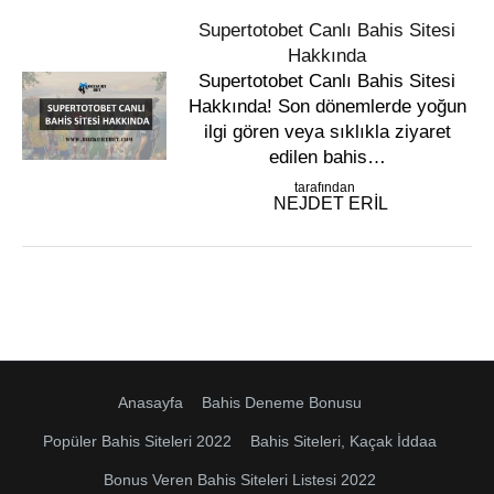
Supertotobet Canlı Bahis Sitesi
Hakkında
Supertotobet Canlı Bahis Sitesi
Hakkında! Son dönemlerde yoğun
ilgi gören veya sıklıkla ziyaret
edilen bahis…
tarafından
NEJDET ERIL
Anasayfa
Bahis Deneme Bonusu
Popüler Bahis Siteleri 2022
Bahis Siteleri, Kaçak İddaa
Bonus Veren Bahis Siteleri Listesi 2022