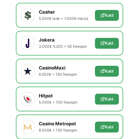
Casher
Katıl
5.000₺ iade + 1.000₺ risksiz
Jokera
Katıl
3.000₺ %200 + 50 freespin
CasinoMaxi
Katıl
6.500₺ + 150 freespin
Hitpot
Katıl
5.000₺ + 100 freespin
Casino Metropol
Katıl
8.000₺ + 150 freespin