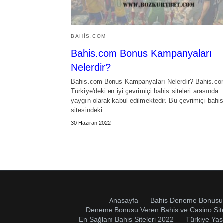
BAHIS.COM
Bahis.com Bonus Kampanyaları
Nelerdir?
Bahis.com Bonus Kampanyaları Nelerdir? Bahis.co
Türkiye'deki en iyi çevrimiçi bahis siteleri arasında
yaygın olarak kabul edilmektedir. Bu çevrimiçi bahi
sitesindeki…
30 Haziran 2022
Anasayfa
Bahis Deneme Bonusu
Deneme Bonusu Veren Bahis ve Casino Site
En Sağlam Bahis Siteleri 2022
Türkiye Yasa