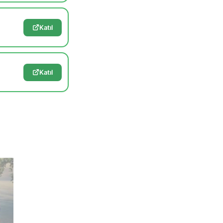
Katıl
Katıl