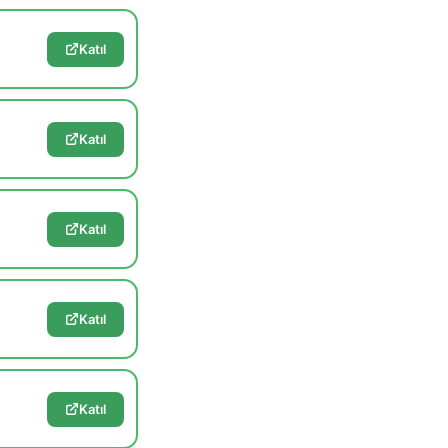
Katıl
Katıl
Katıl
Katıl
Katıl