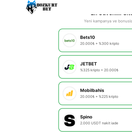
En Güvenilir Sit
Yeni kampanya ve bonuslar
Bets10
20.000₺ + %300 kripto
JETBET
%325 kripto + 20.000₺
Mobilbahis
20.000₺ + %225 kripto
Spino
2.000 USDT nakit iade