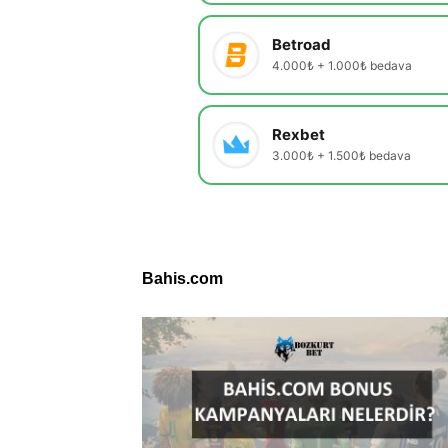
Betroad
4.000₺ + 1.000₺ bedava
Rexbet
3.000₺ + 1.500₺ bedava
Bahis.com