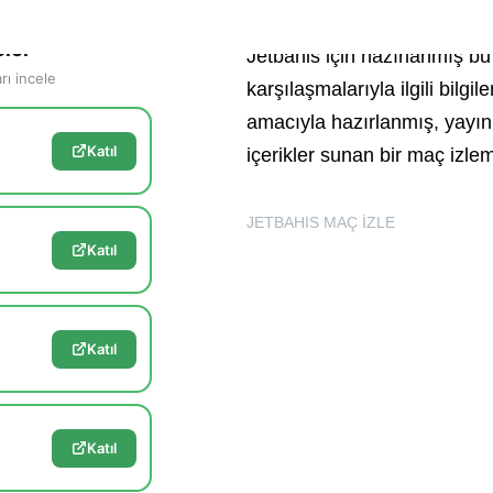
eler
Jetbahis için hazırlanmış bu 
ı incele
karşılaşmalarıyla ilgili bilgi
amacıyla hazırlanmış, yayın
Katıl
içerikler sunan bir maç izlem
JETBAHIS MAÇ İZLE
Katıl
Katıl
Katıl