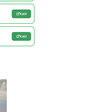
Katıl
Katıl