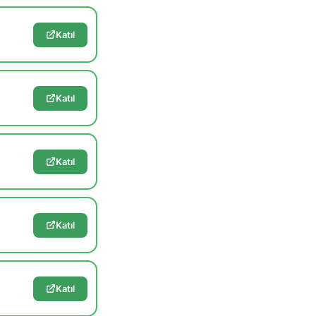
Katıl
Katıl
Katıl
Katıl
Katıl