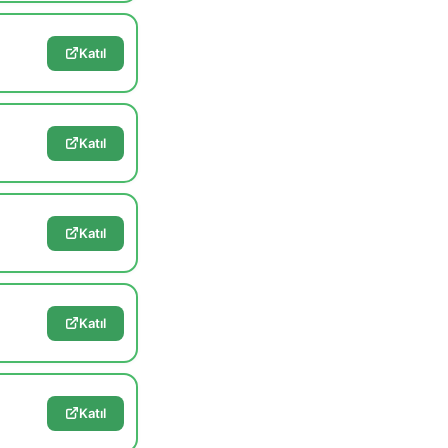
Katıl
Katıl
Katıl
Katıl
Katıl