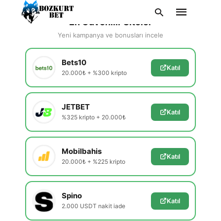
En Güvenilir Siteler
Yeni kampanya ve bonusları incele
Bets10
Katıl
20.000₺ + %300 kripto
Type
your
search
query
JETBET
and
Katıl
hit
%325 kripto + 20.000₺
enter:
Mobilbahis
Katıl
20.000₺ + %225 kripto
Spino
Katıl
2.000 USDT nakit iade