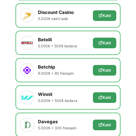
Discount Casino
Katıl
5.000₺ nakit iade
Betelli
Katıl
5.050₺ + 500₺ bedava
Betchip
Katıl
6.000₺ + 80 freespin
Winnit
Katıl
5.000₺ + 500₺ bedava
Davegas
Katıl
5.000₺ + 300 freespin