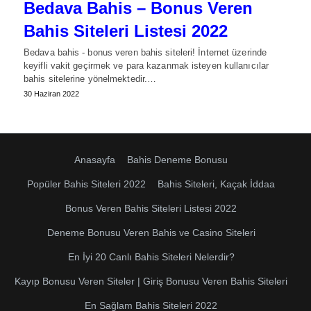
Bedava Bahis – Bonus Veren
Bahis Siteleri Listesi 2022
Bedava bahis - bonus veren bahis siteleri! İnternet üzerinde
keyifli vakit geçirmek ve para kazanmak isteyen kullanıcılar
bahis sitelerine yönelmektedir.…
30 Haziran 2022
Anasayfa
Bahis Deneme Bonusu
Popüler Bahis Siteleri 2022
Bahis Siteleri, Kaçak İddaa
Bonus Veren Bahis Siteleri Listesi 2022
Deneme Bonusu Veren Bahis ve Casino Siteleri
En İyi 20 Canlı Bahis Siteleri Nelerdir?
Kayıp Bonusu Veren Siteler | Giriş Bonusu Veren Bahis Siteleri
En Sağlam Bahis Siteleri 2022