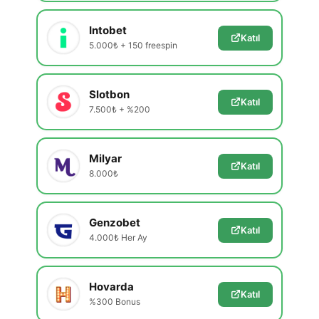
Intobet
Katıl
5.000₺ + 150 freespin
Slotbon
Katıl
7.500₺ + %200
Milyar
Katıl
8.000₺
Genzobet
Katıl
4.000₺ Her Ay
Hovarda
Katıl
%300 Bonus