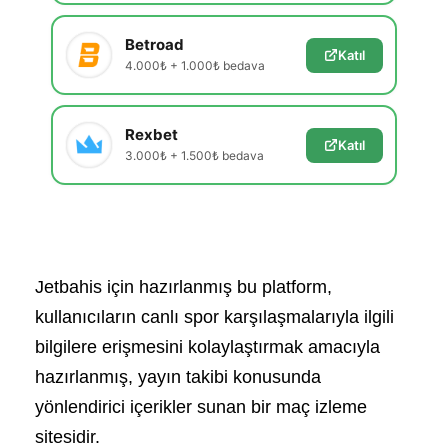
Betroad
Katıl
4.000₺ + 1.000₺ bedava
Rexbet
Katıl
3.000₺ + 1.500₺ bedava
Jetbahis için hazırlanmış bu platform,
kullanıcıların canlı spor karşılaşmalarıyla ilgili
bilgilere erişmesini kolaylaştırmak amacıyla
hazırlanmış, yayın takibi konusunda
yönlendirici içerikler sunan bir maç izleme
sitesidir.