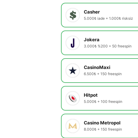
Casher
5.000₺ iade + 1.000₺ risksiz
Jokera
3.000₺ %200 + 50 freespin
CasinoMaxi
6.500₺ + 150 freespin
Hitpot
5.000₺ + 100 freespin
Casino Metropol
8.000₺ + 150 freespin