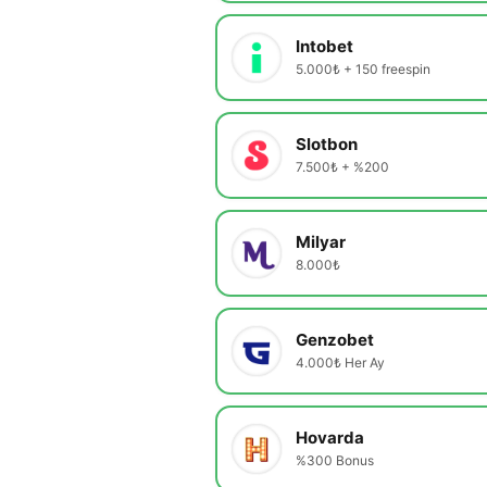
Intobet
5.000₺ + 150 freespin
Slotbon
7.500₺ + %200
Milyar
8.000₺
Genzobet
4.000₺ Her Ay
Hovarda
%300 Bonus