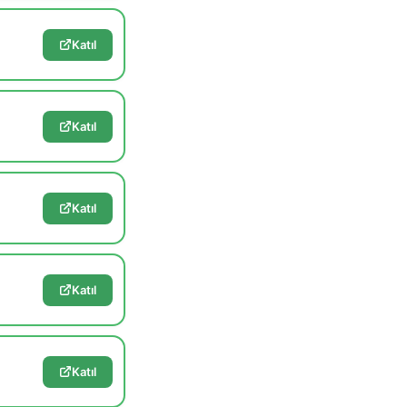
Katıl
Katıl
Katıl
Katıl
Katıl