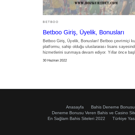
BETBOO
Betboo Giriş, Üyelik, Bonusları
Betboo Giriş, Üyelik, Bonusları! Betboo çevrimiçi k
platformu, sahip olduğu uluslararası lisans sayesin
hizmetlerini sunmaya devam ediyor. Yıllar önce b
30 Haziran 2022
Anasayfa
Bahis Deneme Bonusu
Deneme Bonusu Veren Bahis ve Casino Site
En Sağlam Bahis Siteleri 2022
Türkiye Yasa