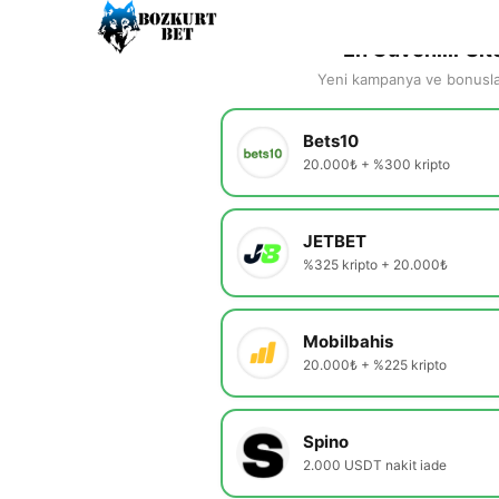
En Güvenilir Sit
Yeni kampanya ve bonuslar
Bets10
20.000₺ + %300 kripto
JETBET
%325 kripto + 20.000₺
Mobilbahis
20.000₺ + %225 kripto
Spino
2.000 USDT nakit iade