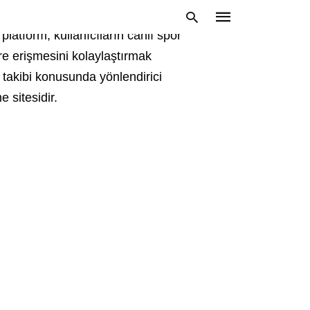
platform, kullanıcıların canlı spor
lere erişmesini kolaylaştırmak
 takibi konusunda yönlendirici
e sitesidir.
Type
your
search
query
and
hit
enter: