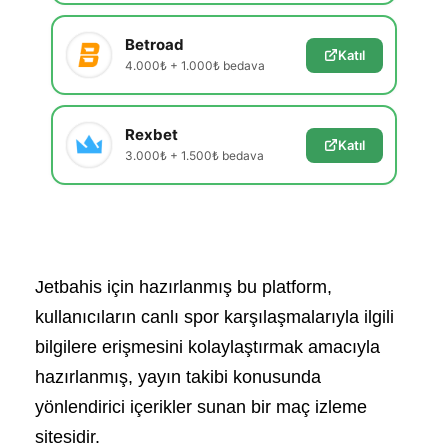
Betroad
Katıl
4.000₺ + 1.000₺ bedava
Rexbet
Katıl
3.000₺ + 1.500₺ bedava
Jetbahis için hazırlanmış bu platform,
kullanıcıların canlı spor karşılaşmalarıyla ilgili
bilgilere erişmesini kolaylaştırmak amacıyla
hazırlanmış, yayın takibi konusunda
yönlendirici içerikler sunan bir maç izleme
sitesidir.