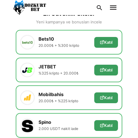
En Güvenilir Siteler
Yeni kampanya ve bonusları incele
Bets10
Katıl
20.000₺ + %300 kripto
Type
your
search
query
JETBET
and
Katıl
hit
%325 kripto + 20.000₺
enter:
Mobilbahis
Katıl
20.000₺ + %225 kripto
Spino
Katıl
2.000 USDT nakit iade