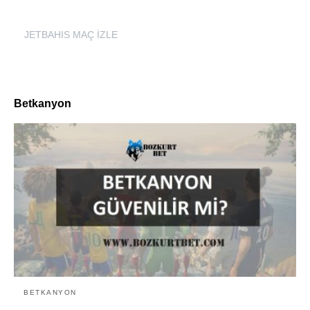
JETBAHIS MAÇ İZLE
Betkanyon
BETKANYON