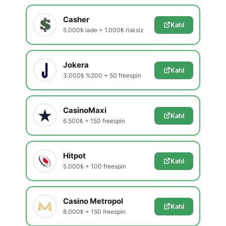
Casher
Katıl
5.000₺ iade + 1.000₺ risksiz
Jokera
Katıl
3.000₺ %200 + 50 freespin
CasinoMaxi
Katıl
6.500₺ + 150 freespin
Hitpot
Katıl
5.000₺ + 100 freespin
Casino Metropol
Katıl
8.000₺ + 150 freespin