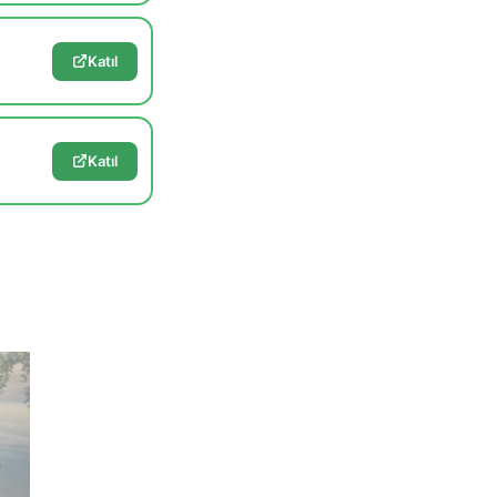
Katıl
Katıl