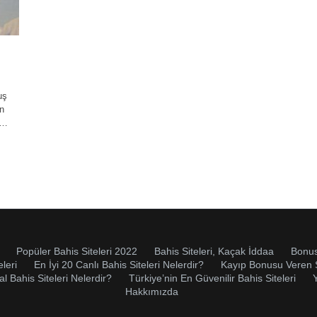
uş
n
.…
Popüler Bahis Siteleri 2022
Bahis Siteleri, Kaçak İddaa
Bonus
leri
En İyi 20 Canlı Bahis Siteleri Nelerdir?
Kayıp Bonusu Veren Si
l Bahis Siteleri Nelerdir?
Türkiye’nin En Güvenilir Bahis Siteleri
Y
Hakkımızda