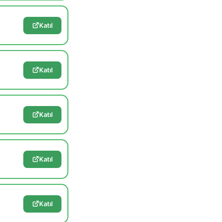
Katıl
Katıl
Katıl
Katıl
Katıl