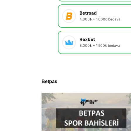
Betroad
4.000₺ + 1.000₺ bedava
Rexbet
3.000₺ + 1.500₺ bedava
Betpas