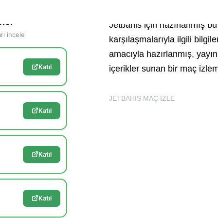
eler
Jetbahis için hazırlanmış bu 
ı incele
karşılaşmalarıyla ilgili bilgi
amacıyla hazırlanmış, yayın
Katıl
içerikler sunan bir maç izlem
JETBAHIS MAÇ İZLE
Katıl
Katıl
Katıl