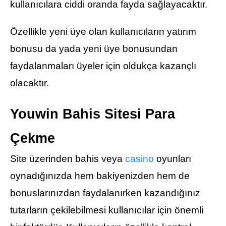
kullanıcılara ciddi oranda fayda sağlayacaktır.
Özellikle yeni üye olan kullanıcıların yatırım
bonusu da yada yeni üye bonusundan
faydalanmaları üyeler için oldukça kazançlı
olacaktır.
Youwin Bahis Sitesi Para
Çekme
Site üzerinden bahis veya
casino
oyunları
oynadığınızda hem bakiyenizden hem de
bonuslarınızdan faydalanırken kazandığınız
tutarların çekilebilmesi kullanıcılar için önemli