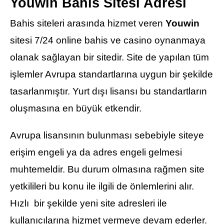
Youwin Bahis Sitesi Adresi
Bahis siteleri arasında hizmet veren
Youwin
sitesi 7/24 online bahis ve casino oynanmaya
olanak sağlayan bir sitedir. Site de yapılan tüm
işlemler Avrupa standartlarına uygun bir şekilde
tasarlanmıştır. Yurt dışı lisansı bu standartların
oluşmasına en büyük etkendir.
Avrupa lisansının bulunması sebebiyle siteye
erişim engeli ya da adres engeli gelmesi
muhtemeldir. Bu durum olmasına rağmen site
yetkilileri bu konu ile ilgili de önlemlerini alır.
Hızlı bir şekilde yeni site adresleri ile
kullanıcılarına hizmet vermeye devam ederler.