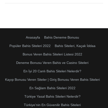
Anasayfa
Bahis Deneme Bonusu
Popüler Bahis Siteleri 2022
Bahis Siteleri, Kaçak İddaa
Bonus Veren Bahis Siteleri Listesi 2022
Deneme Bonusu Veren Bahis ve Casino Siteleri
En İyi 20 Canlı Bahis Siteleri Nelerdir?
Kayıp Bonusu Veren Siteler | Giriş Bonusu Veren Bahis Siteleri
En Sağlam Bahis Siteleri 2022
Türkiye Yasal Bahis Siteleri Nelerdir?
Türkiye’nin En Güvenilir Bahis Siteleri