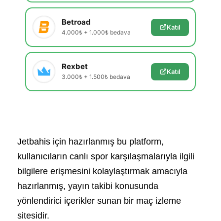
Betroad
Katıl
4.000₺ + 1.000₺ bedava
Rexbet
Katıl
3.000₺ + 1.500₺ bedava
Jetbahis için hazırlanmış bu platform,
kullanıcıların canlı spor karşılaşmalarıyla ilgili
bilgilere erişmesini kolaylaştırmak amacıyla
hazırlanmış, yayın takibi konusunda
yönlendirici içerikler sunan bir maç izleme
sitesidir.