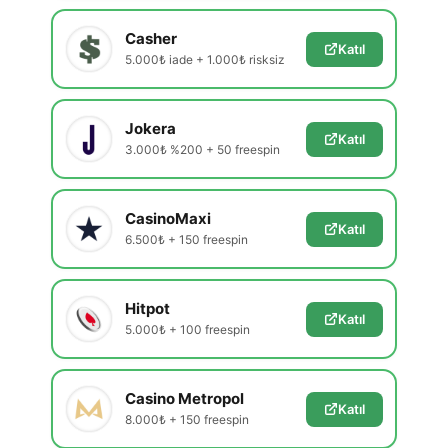
Casher
Katıl
5.000₺ iade + 1.000₺ risksiz
Jokera
Katıl
3.000₺ %200 + 50 freespin
CasinoMaxi
Katıl
6.500₺ + 150 freespin
Hitpot
Katıl
5.000₺ + 100 freespin
Casino Metropol
Katıl
8.000₺ + 150 freespin