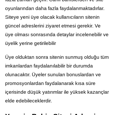
oyunlarından daha fazla faydalanmaktadırlar.
Siteye yeni üye olacak kullanıcıların sitenin
güncel adreslerini ziyaret etmesi gerekir. Ve
üye olması sonrasında detaylar incelenebilir ve
üyelik yerine getirilebilir
Üye olduktan sonra sitenin sunmuş olduğu tüm
imkanlardan faydalanılabilir bir durumda
olunacaktır. Üyeler sunulan bonuslardan ve
promosyonlardan faydalanarak kısa süre
içerisinde düşük yatırımlar ile yüksek kazançlar
elde edebileceklerdir.