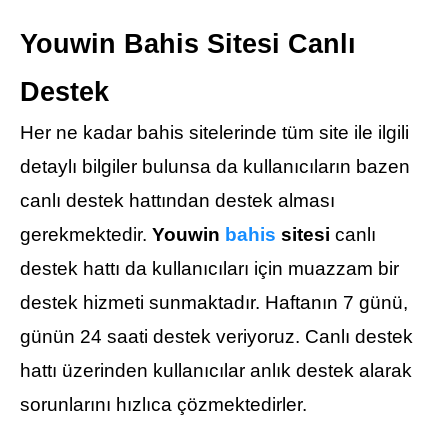
Youwin Bahis Sitesi Canlı
Destek
Her ne kadar bahis sitelerinde tüm site ile ilgili
detaylı bilgiler bulunsa da kullanıcıların bazen
canlı destek hattından destek alması
gerekmektedir.
Youwin
bahis
sitesi
canlı
destek hattı da kullanıcıları için muazzam bir
destek hizmeti sunmaktadır. Haftanın 7 günü,
günün 24 saati destek veriyoruz. Canlı destek
hattı üzerinden kullanıcılar anlık destek alarak
sorunlarını hızlıca çözmektedirler.