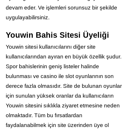
devam eder. Ve işlemleri sorunsuz bir şekilde
uygulayabilirsiniz.
Youwin Bahis Sitesi Üyeliği
Youwin sitesi kullanıcılarını diğer site
kullanıcılarından ayıran en büyük özellik şudur.
Spor bahislerinin geniş listeler halinde
bulunması ve casino ile slot oyunlarının son
derece fazla olmasıdır. Site de bulunan oyunlar
için sunulan yüksek oranlar da kullanıcıların
Youwin sitesini sıklıkla ziyaret etmesine neden
olmaktadır. Tüm bu fırsatlardan
faydalanabilmek için site üzerinden üye ol