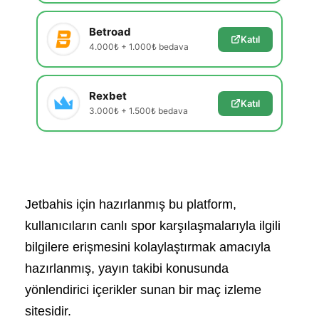
Betroad
Katıl
4.000₺ + 1.000₺ bedava
Rexbet
Katıl
3.000₺ + 1.500₺ bedava
Jetbahis için hazırlanmış bu platform,
kullanıcıların canlı spor karşılaşmalarıyla ilgili
bilgilere erişmesini kolaylaştırmak amacıyla
hazırlanmış, yayın takibi konusunda
yönlendirici içerikler sunan bir maç izleme
sitesidir.