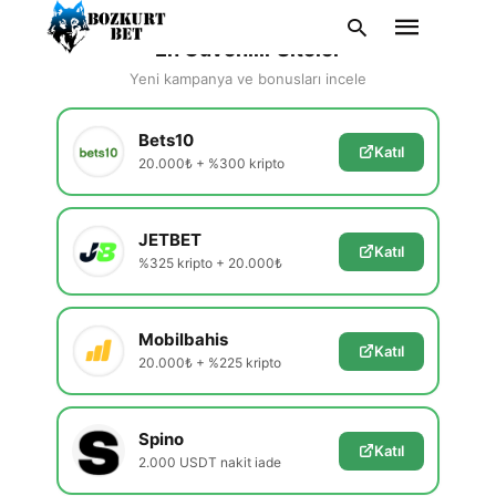
En Güvenilir Siteler
Yeni kampanya ve bonusları incele
Bets10
Katıl
20.000₺ + %300 kripto
Type
your
search
query
JETBET
and
Katıl
hit
%325 kripto + 20.000₺
enter:
Mobilbahis
Katıl
20.000₺ + %225 kripto
Spino
Katıl
2.000 USDT nakit iade