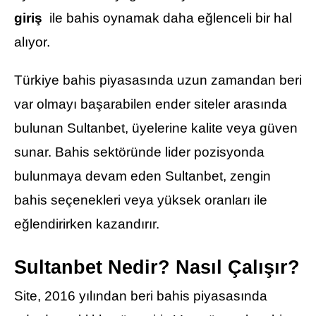
giriş
ile bahis oynamak daha eğlenceli bir hal
alıyor.
Türkiye bahis piyasasında uzun zamandan beri
var olmayı başarabilen ender siteler arasında
bulunan Sultanbet, üyelerine kalite veya güven
sunar. Bahis sektöründe lider pozisyonda
bulunmaya devam eden Sultanbet, zengin
bahis seçenekleri veya yüksek oranları ile
eğlendirirken kazandırır.
Sultanbet Nedir? Nasıl Çalışır?
Site, 2016 yılından beri bahis piyasasında