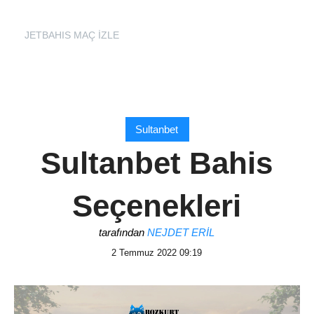
JETBAHIS MAÇ İZLE
Sultanbet
Sultanbet Bahis
Seçenekleri
tarafından
NEJDET ERIL
2 Temmuz 2022 09:19