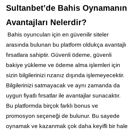
Sultanbet’de Bahis Oynamanın
Avantajları Nelerdir?
Bahis oyuncuları için en güvenilir siteler
arasında bulunan bu platform oldukça avantajlı
fırsatlara sahiptir. Güvenli ödeme, güvenli
bakiye yükleme ve ödeme alma işlemleri için
sizin bilgilerinizi rızanız dışında işlemeyecektir.
Bilgilerinizi satmayacak ve aynı zamanda da
uygun fiyatlı fırsatlar ile avantajlar sunacaktır.
Bu platformda birçok farklı bonus ve
promosyon seçeneği de bulunur. Bu sayede
oynamak ve kazanmak çok daha keyifli bir hale