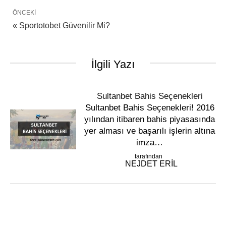
ÖNCEKI
« Sportotobet Güvenilir Mi?
İlgili Yazı
Sultanbet Bahis Seçenekleri
Sultanbet Bahis Seçenekleri! 2016
yılından itibaren bahis piyasasında
yer alması ve başarılı işlerin altına
imza…
tarafından
NEJDET ERIL