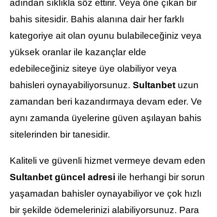
adından sıklıkla söz ettirir. Veya öne çıkan bir
bahis sitesidir. Bahis alanına dair her farklı
kategoriye ait olan oyunu bulabileceğiniz veya
yüksek oranlar ile kazançlar elde
edebileceğiniz siteye üye olabiliyor veya
bahisleri oynayabiliyorsunuz.
Sultanbet
uzun
zamandan beri kazandırmaya devam eder. Ve
aynı zamanda üyelerine güven aşılayan bahis
sitelerinden bir tanesidir.
Kaliteli ve güvenli hizmet vermeye devam eden
Sultanbet güncel adresi
ile herhangi bir sorun
yaşamadan bahisler oynayabiliyor ve çok hızlı
bir şekilde ödemelerinizi alabiliyorsunuz. Para