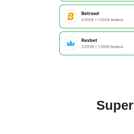
Betroad
4.000₺ + 1.000₺ bedava
Rexbet
3.000₺ + 1.500₺ bedava
Super