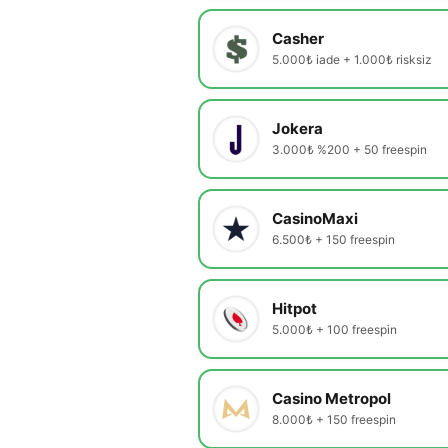
Casher
5.000₺ iade + 1.000₺ risksiz
Jokera
3.000₺ %200 + 50 freespin
CasinoMaxi
6.500₺ + 150 freespin
Hitpot
5.000₺ + 100 freespin
Casino Metropol
8.000₺ + 150 freespin