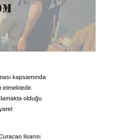
rtması kapsamında
 etmektedir.
ağlamakta olduğu
yaret
 Curacao lisansı