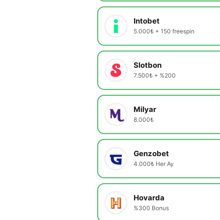
Intobet
5.000₺ + 150 freespin
Slotbon
7.500₺ + %200
Milyar
8.000₺
Genzobet
4.000₺ Her Ay
Hovarda
%300 Bonus