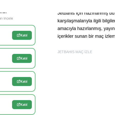
eler
Jetbahis için hazırlanmış bu 
ı incele
karşılaşmalarıyla ilgili bilgi
amacıyla hazırlanmış, yayın
Katıl
içerikler sunan bir maç izlem
JETBAHIS MAÇ İZLE
Katıl
Katıl
Katıl