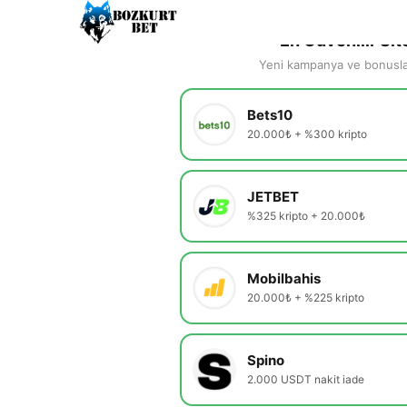
En Güvenilir Sit
Yeni kampanya ve bonuslar
Bets10
20.000₺ + %300 kripto
JETBET
%325 kripto + 20.000₺
Mobilbahis
20.000₺ + %225 kripto
Spino
2.000 USDT nakit iade