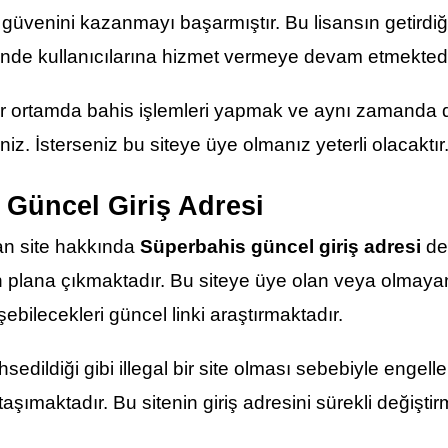
ın güvenini kazanmayı başarmıştır. Bu lisansın getirdiğ
sinde kullanıcılarına hizmet vermeye devam etmektedi
bir ortamda bahis işlemleri yapmak ve aynı zamanda 
iniz. İsterseniz bu siteye üye olmanız yeterli olacaktır
 Güncel Giriş Adresi
an site hakkında
Süperbahis güncel giriş adresi
de
n plana çıkmaktadır. Bu siteye üye olan veya olmayan
ebilecekleri güncel linki araştırmaktadır.
edildiği gibi illegal bir site olması sebebiyle engel
aşımaktadır. Bu sitenin giriş adresini sürekli değişt