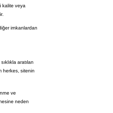
i kalite veya
r.
diğer imkanlardan
.
 sıklıkla aratılan
 herkes, sitenin
lenme ve
irmesine neden